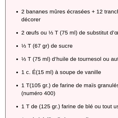
2 bananes mûres écrasées + 12 tranc
décorer
2 œufs ou ⅓ T (75 ml) de substitut d’
⅓ T (67 gr) de sucre
⅓ T (75 ml) d’huile de tournesol ou au
1 c. É(15 ml) à soupe de vanille
1 T(105 gr.) de farine de maïs granulé
(numéro 400)
1 T de (125 gr.) farine de blé ou tout 