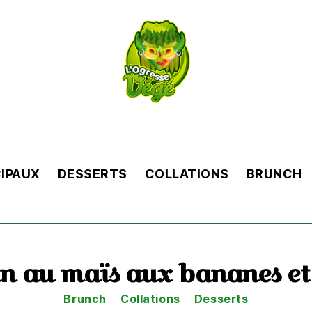
L'Ogresse
Végé
CIPAUX
DESSERTS
COLLATIONS
BRUNCH
in au maïs aux bananes et
Catégories
Brunch
Collations
Desserts