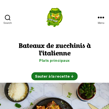
Search
Menu
L'Ogresse
Végé
Bateaux de zucchinis à
l’italienne
Catégories
Plats principaux
Sauter à la recette ↓