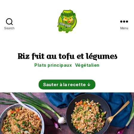
Search
Menu
L'Ogresse
Végé
Riz frit au tofu et légumes
Catégories
Plats principaux
Végétalien
Sauter à la recette ↓