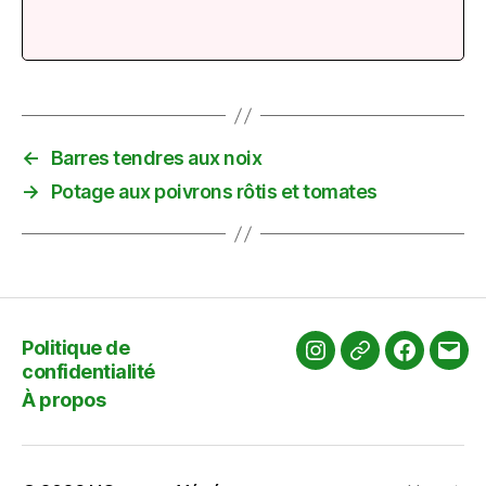
←
Barres tendres aux noix
→
Potage aux poivrons rôtis et tomates
Politique de
Instagram
Pinterest
Faceboo
Adr
confidentialité
cour
À propos