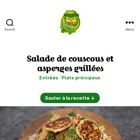
Search
Menu
L'Ogresse
Végé
Salade de couscous et
asperges grillées
Catégories
Entrées
Plats principaux
Sauter à la recette ↓