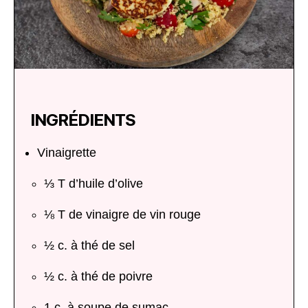
INGRÉDIENTS
Vinaigrette
⅓ T d’huile d’olive
⅛ T de vinaigre de vin rouge
½ c. à thé de sel
½ c. à thé de poivre
1 c. à soupe de sumac