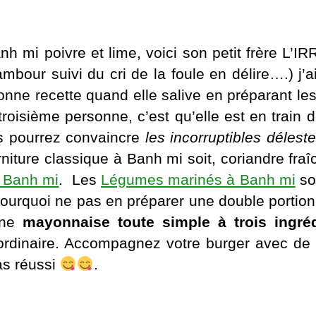
nh mi poivre et lime, voici son petit frère 
our suivi du cri de la foule en délire….) j
 bonne recette quand elle salive en préparant 
 troisième personne, c’est qu’elle est en trai
s pourrez convaincre
les incorruptibles déleste
arniture classique à Banh mi soit, coriandre fra
 Banh mi
. Les
Légumes marinés à Banh mi
so
pourquoi ne pas en préparer une double portion
une
mayonnaise toute simple à trois ingré
ordinaire. Accompagnez votre burger avec de 
as réussi
.