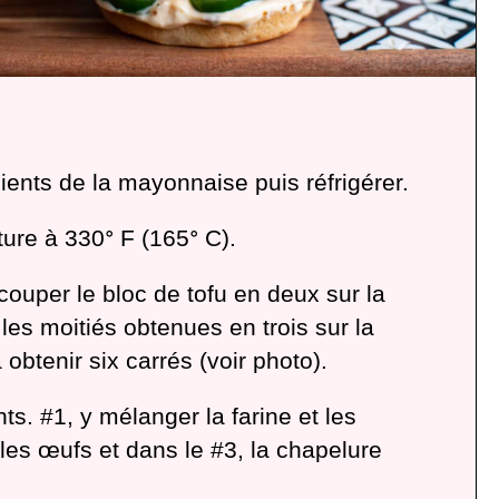
N
ients de la mayonnaise puis réfrigérer.
iture à 330ᐤ F (165ᐤ C).
ouper le bloc de tofu en deux sur la
les moitiés obtenues en trois sur la
obtenir six carrés (voir photo).
s. #1, y mélanger la farine et les
 les œufs et dans le #3, la chapelure