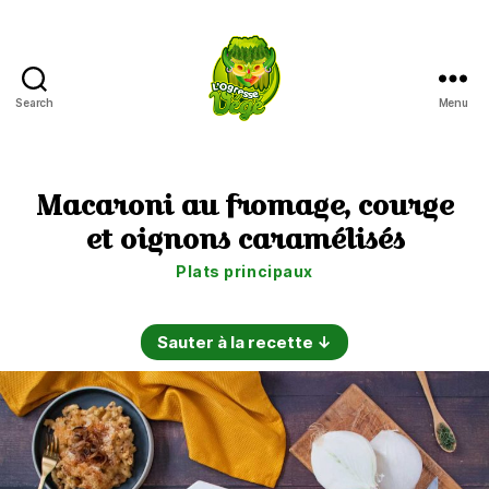
Search
Menu
L'Ogresse
Végé
Macaroni au fromage, courge
et oignons caramélisés
Catégories
Plats principaux
Sauter à la recette ↓