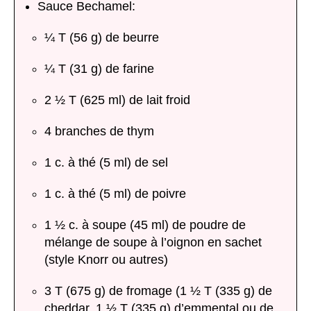
Sauce Bechamel:
¼ T (56 g) de beurre
¼ T (31 g) de farine
2 ½ T (625 ml) de lait froid
4 branches de thym
1 c. à thé (5 ml) de sel
1 c. à thé (5 ml) de poivre
1 ½ c. à soupe (45 ml) de poudre de
mélange de soupe à l’oignon en sachet
(style Knorr ou autres)
3 T (675 g) de fromage (1 ½ T (335 g) de
cheddar, 1 ½ T (335 g) d’emmental ou de