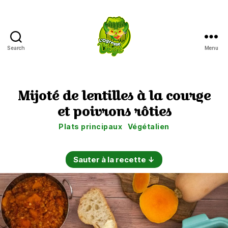
Search
Menu
L'Ogresse
Végé
Mijoté de lentilles à la courge
et poivrons rôties
Catégories
Plats principaux
Végétalien
Sauter à la recette ↓