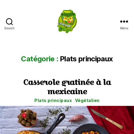
Search
Menu
L'Ogresse
Végé
Catégorie :
Plats principaux
Casserole gratinée à la
mexicaine
Catégories
Plats principaux
Végétalien